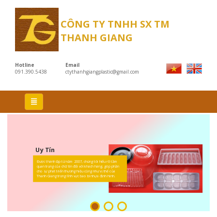
CÔNG TY TNHH SX TM
THANH GIANG
Hotline
Email
091.390.5438
ctythanhgiangplastic@gmail.com
Uy Tín
Được thành lập từ năm 2007, chúng tôi hiểu rõ tầm
quan trọng của chữ tín đối với khách hàng, góp phần
cho sự phát triển thương hiệu cũng như vị thế của
Thanh Giang trong lĩnh vực bao bì nhựa định hình.