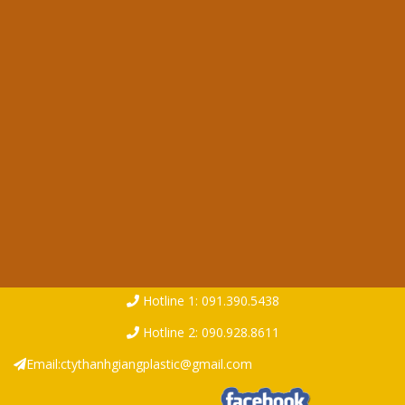
Hotline 1:
091.390.5438
Hotline 2:
090.928.8611
Email:
ctythanhgiangplastic@gmail.com
Copyright ©2021.
Thanh Giang Plastic
|
Design by
Cadin Phan