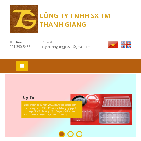
CÔNG TY TNHH SX TM
THANH GIANG
Hotline
Email
091.390.5438
ctythanhgiangplastic@gmail.com
Uy Tín
Được thành lập từ năm 2007, chúng tôi hiểu rõ tầm
quan trọng của chữ tín đối với khách hàng, góp phần
cho sự phát triển thương hiệu cũng như vị thế của
Thanh Giang trong lĩnh vực bao bì nhựa định hình.