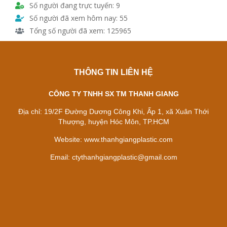
Số người đang trực tuyến: 9
Số người đã xem hôm nay: 55
Tổng số người đã xem: 125965
THÔNG TIN LIÊN HỆ
CÔNG TY TNHH SX TM THANH GIANG
Địa chỉ:
19/2F Đường Dương Công Khi, Ấp 1, xã Xuân Thới
Thượng, huyện Hóc Môn, TP.HCM
Website:
www.thanhgiangplastic.com
Email:
ctythanhgiangplastic@gmail.com