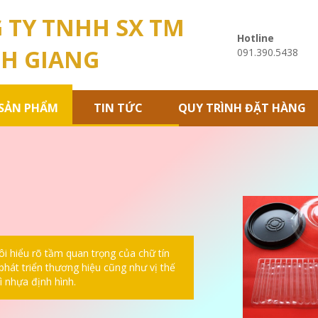
 TY TNHH SX TM
Hotline
H GIANG
091.390.5438
SẢN PHẨM
TIN TỨC
QUY TRÌNH ĐẶT HÀNG
i hiểu rõ tầm quan trọng của chữ tín
phát triển thương hiệu cũng như vị thế
ì nhựa định hình.