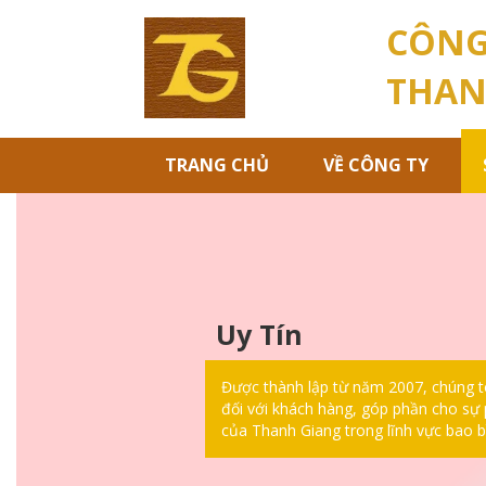
CÔNG
THAN
(CURRENT)
TRANG CHỦ
VỀ CÔNG TY
Uy Tín
Được thành lập từ năm 2007, chúng tô
đối với khách hàng, góp phần cho sự 
của Thanh Giang trong lĩnh vực bao b